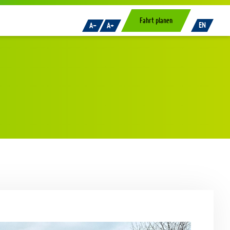
Fahrt planen
EN
A-
A+