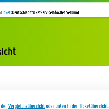
n
Tickets
Deutschlandticket
Service
Infos
Der Verbund
sicht
n der
Vergleichsübersicht
oder unten in der Ticketübersicht.