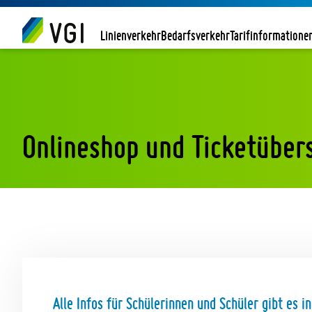
Zum Inhalt
oder
zur Navigation
springen.
Linienverkehr
Bedarfsverkehr
Tarifinformatione
Onlineshop und Ticketüber
Alle Infos für Schülerinnen und Schüler gibt es i