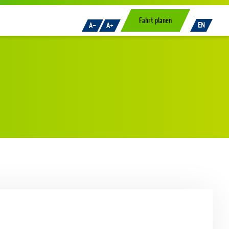
Fahrt planen
EN
A-
A+