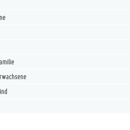
ene
amilie
Erwachsene
ind