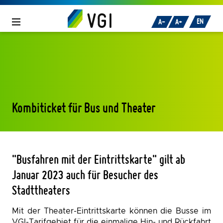
Zum Inhalt
oder
zur Navigation
springen.
EN
A-
A+
Kombiticket für Bus und Theater
"Busfahren mit der Eintrittskarte" gilt ab
Januar 2023 auch für Besucher des
Stadttheaters
Mit der Theater-Eintrittskarte können die Busse im
VGI-Tarifgebiet für die einmalige Hin- und Rückfahrt