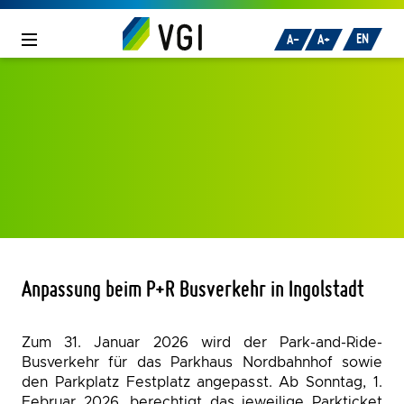
Zum Inhalt
oder
zur Navigation
springen.
EN
A-
A+
Anpassung beim P+R Busverkehr in Ingolstadt
Zum 31. Januar 2026 wird der Park-and-Ride-
Busverkehr für das Parkhaus Nordbahnhof sowie
den Parkplatz Festplatz angepasst. Ab Sonntag, 1.
Februar 2026, berechtigt das jeweilige Parkticket