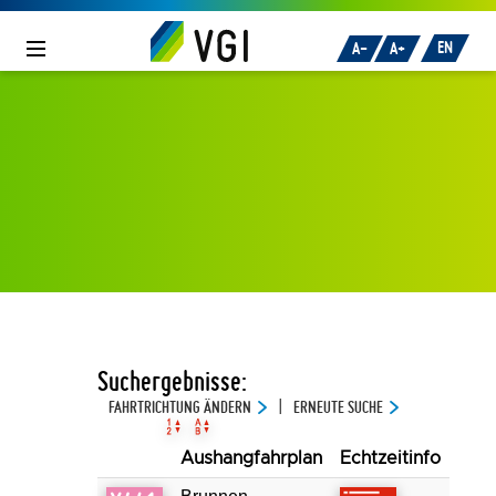
Zum Inhalt
oder
zur Navigation
springen.
EN
A-
A+
Suchergebnisse:
FAHRTRICHTUNG ÄNDERN
ERNEUTE SUCHE
|
Aushangfahrplan
Echtzeitinfo